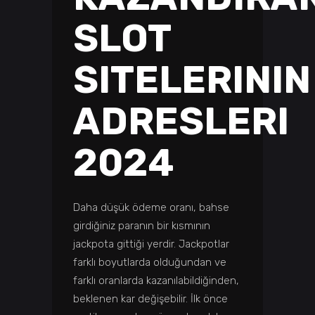
SLOT
SITELERININ
ADRESLERI
2024
Daha düşük ödeme oranı, bahse
girdiğiniz paranın bir kısmının
jackpota gittiği yerdir. Jackpotlar
farklı boyutlarda olduğundan ve
farklı oranlarda kazanılabildiğinden,
beklenen kar değişebilir. İlk önce