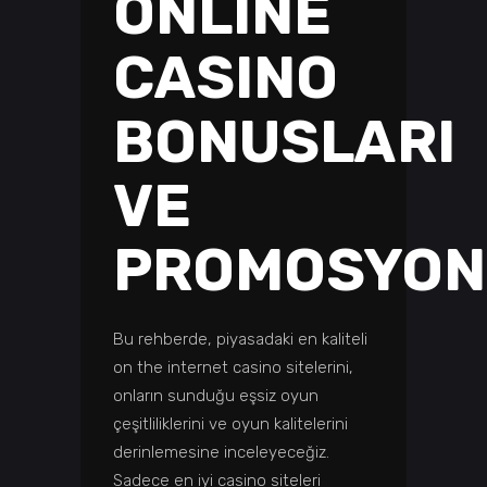
ONLINE
CASINO
BONUSLARI
VE
PROMOSYON
Bu rehberde, piyasadaki en kaliteli
on the internet casino sitelerini,
onların sunduğu eşsiz oyun
çeşitliliklerini ve oyun kalitelerini
derinlemesine inceleyeceğiz.
Sadece en iyi casino siteleri