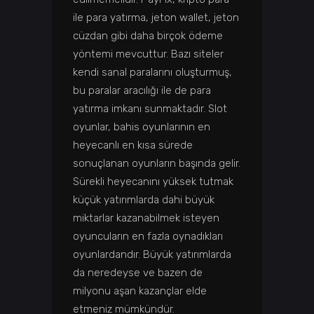
ile para yatırma, jeton wallet, jeton
cüzdan gibi daha birçok ödeme
yöntemi mevcuttur. Bazı siteler
kendi sanal paralarını oluşturmuş,
bu paralar aracılığı ile de para
yatırma imkanı sunmaktadır. Slot
oyunlar, bahis oyunlarının en
heyecanlı en kısa sürede
sonuçlanan oyunların başında gelir.
Sürekli heyecanını yüksek tutmak
küçük yatırımlarda dahi büyük
miktarlar kazanabilmek isteyen
oyuncuların en fazla oynadıkları
oyunlardandır. Büyük yatırımlarda
da neredeyse ve bazen de
milyonu aşan kazançlar elde
etmeniz mümkündür.