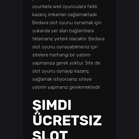
oyunlarla weil oyunculara farklı
kazanç imkanları sağlamaktadır.
Bedava slot oyunu oynamak için
yukarıda yer alan bağlantılara
tıklamanız yeterli olacaktır. Bedava
slot oyunu oynayabilmeniz için
sitelere herhangi bir yatırım
yapmanıza gerek yoktur. Site de
slot oyunu oynayıp kazanç
sağlamak istiyorsanız siteye
yatırım yapmanız gerekmektedir.
ŞIMDI
ÜCRETSIZ
SLOT