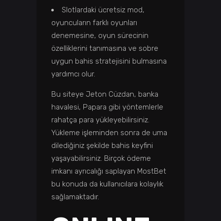
Slotlardaki ücretsiz mod,
oyuncuların farklı oyunları
denemesine, oyun sürecinin
özelliklerini tanımasına ve sobre
uygun bahis stratejisini bulmasına
yardımcı olur.
Bu siteye Jeton Cüzdan, banka
havalesi, Papara gibi yöntemlerle
rahatça para yükleyebilirsiniz.
Yükleme işleminden sonra de uma
dilediğiniz şekilde bahis keyfini
yaşayabilirsiniz. Birçok ödeme
imkanı ayrıcalığı saplayan MostBet
bu konuda da kullanıcılara kolaylık
sağlamaktadır.