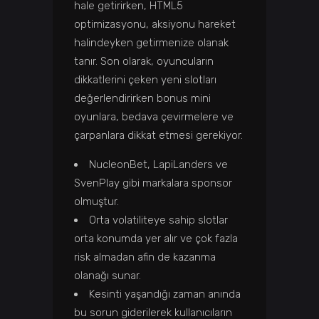
hale getirirken, HTML5
optimizasyonu, aksiyonu hareket
halindeyken getirmenize olanak
tanır. Son olarak, oyuncuların
dikkatlerini çeken yeni slotları
değerlendirirken bonus mini
oyunlara, bedava çevirmelere ve
çarpanlara dikkat etmesi gerekiyor.
NucleonBet, LapiLanders ve
SvenPlay gibi markalara sponsor
olmuştur.
Orta volatiliteye sahip slotlar
orta konumda yer alır ve çok fazla
risk almadan afin de kazanma
olanağı sunar.
Kesinti yaşandığı zaman anında
bu sorun giderilerek kullanıcıların