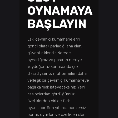
OYNAMAYA
BAŞLAYIN
Eski çevrimiçi kumarhanelerin
genel olarak parladığı ana alan,
güvenilirlikleridir. Nerede
oynadığınız ve paranızı nereye
koyduğunuz konusunda çok
dikkatliyseniz, muhtemelen daha
yerleşik bir çevrimiçi kumarhaneye
bağlı kalmak isteyeceksiniz. Yeni
casinolardan gördüğümüz
özelliklerden biri de farklı
oyunlardır. Son yıllarda benzersiz
bonus oyunları ve özellikleri olan