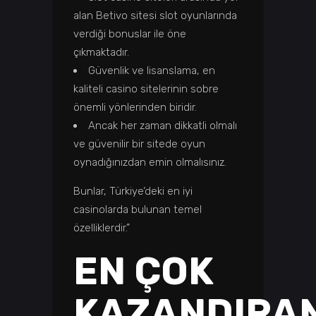
alan Betivo sitesi slot oyunlarında
verdiği bonuslar ile öne
çıkmaktadır.
Güvenlik ve lisanslama, en
kaliteli casino sitelerinin sobre
önemli yönlerinden biridir.
Ancak her zaman dikkatli olmalı
ve güvenilir bir sitede oyun
oynadığınızdan emin olmalısınız.
Bunlar, Türkiye’deki en iyi
casinolarda bulunan temel
özelliklerdir.”
EN ÇOK
KAZANDIRA