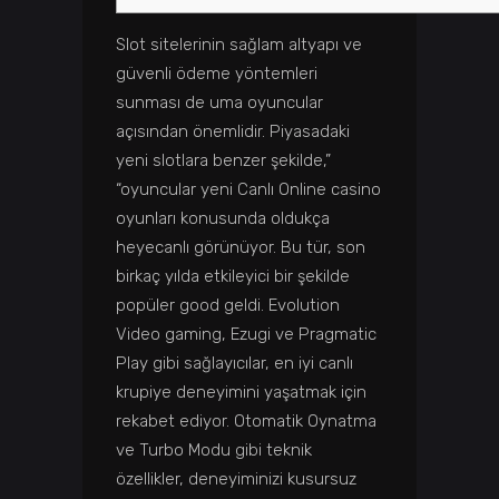
Slot sitelerinin sağlam altyapı ve
güvenli ödeme yöntemleri
sunması de uma oyuncular
açısından önemlidir. Piyasadaki
yeni slotlara benzer şekilde,”
“oyuncular yeni Canlı Online casino
oyunları konusunda oldukça
heyecanlı görünüyor. Bu tür, son
birkaç yılda etkileyici bir şekilde
popüler good geldi. Evolution
Video gaming, Ezugi ve Pragmatic
Play gibi sağlayıcılar, en iyi canlı
krupiye deneyimini yaşatmak için
rekabet ediyor. Otomatik Oynatma
ve Turbo Modu gibi teknik
özellikler, deneyiminizi kusursuz