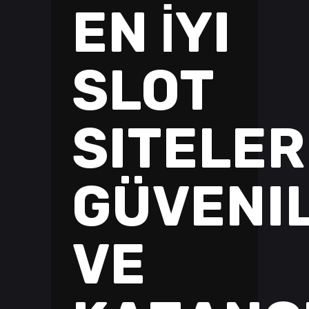
EN İYI
SLOT
SITELER
GÜVENIL
VE