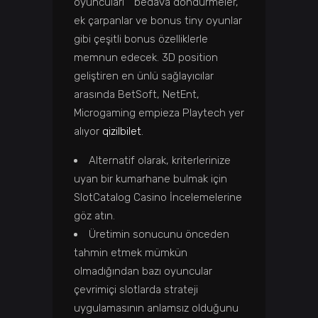
oyuncuları” “bedava döndürmeler,
ek çarpanlar ve bonus tiny oyunlar
gibi çeşitli bonus özelliklerle
memnun edecek. 3D position
geliştiren en ünlü sağlayıcılar
arasında BetSoft, NetEnt,
Microgaming empieza Playtech yer
alıyor
qizilbilet
.
Alternatif olarak, kriterlerinize
uyan bir kumarhane bulmak için
SlotCatalog Casino İncelemelerine
göz atın.
Üretimin sonucunu önceden
tahmin etmek mümkün
olmadığından bazı oyuncular
çevrimiçi slotlarda strateji
uygulamasının anlamsız olduğunu