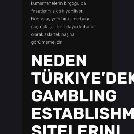
kumarhanelerin birçoğu da
fırsatlarını sık sık yeniliyor.
Bonuslar, yeni bir kumarhane
seçmek için tanımlayıcı kriterler
olarak asla tek başına
görülmemelidir.
NEDEN
TÜRKIYE’DEK
GAMBLING
ESTABLISH
SITELERINI