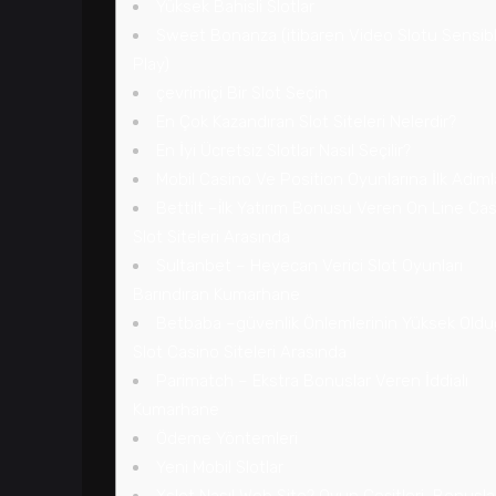
Yüksek Bahisli Slotlar
Sweet Bonanza (itibaren Video Slotu Sensib
Play)
çevrimiçi Bir Slot Seçin
En Çok Kazandıran Slot Siteleri Nelerdir?
En İyi Ücretsiz Slotlar Nasıl Seçilir?
Mobil Casino Ve Position Oyunlarına İlk Adıml
Bettilt –i̇lk Yatırım Bonusu Veren On Line Ca
Slot Siteleri Arasında
Sultanbet – Heyecan Verici Slot Oyunları
Barındıran Kumarhane
Betbaba –güvenlik Önlemlerinin Yüksek Old
Slot Casino Siteleri Arasında
Parimatch – Ekstra Bonuslar Veren İddialı
Kumarhane
Ödeme Yöntemleri
Yeni Mobil Slotlar