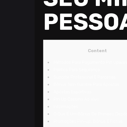
PESSO
Content
Métodos Para Pagamento Pin Upward
Política Para Segurança
Suporte Profissional E Parcerias
Bônus 1win Gamble Para Apostas
Apostas Esportivas
Pin Up Cassino Ao Vivo
Informações:
O Que É Um Bônus De Primeiro Depós
Promoções Pin-up, Bônus E Fichas