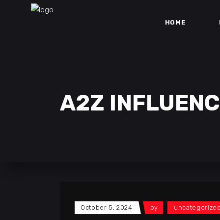
HOME
A2Z INFLUEN
October 5, 2024
by
uncategorize