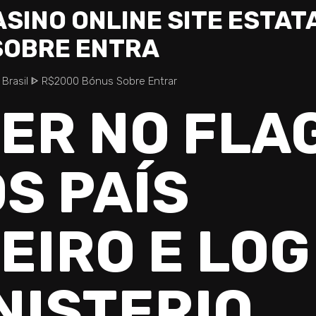
ASINO ONLINE SITE ESTAT
SOBRE ENTRA
o Brasil ᐈ R$2000 Bónus Sobre Entrar
ER NO FLA
S PAÍS
EIRO E LOG 
NISTERIO