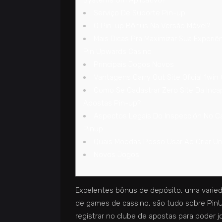
Systems Um Aplicativo?
Serviço De Suporte Pin-up
O Pin-up Bônus Na Versão Móvel?
Mais Dicas Pra Maximizar Sua Experiê
Pin Upwards Casino
Principais Jogos Novos
Vantagens Carry Out Site Oficial 1win
Como Se Cadastrar Zero Site Da Inca
Apostas Pin-up?
Aspectos Legais Do Inspección No C
Pinup
Quais Moedas Posso Usar Ao Criar U
Novos Jogos
Excelentes bônus de depósito, uma varie
de games de cassino, são tudo sobre PinU
registrar no clube de apostas para poder j