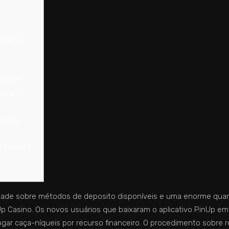
ncia No
 Casino
pere De
assino
ma Conta?
dade sobre métodos de deposito disponíveis e uma enorme quan
p Casino. Os novos usuários que baixaram o aplicativo PinUp em
ogar caça-níqueis por recurso financeiro. O procedimento sobre r