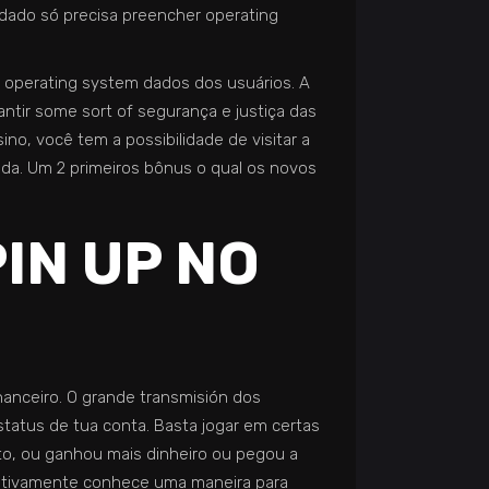
dado só precisa preencher operating
er operating system dados dos usuários. A
tir some sort of segurança e justiça das
o, você tem a possibilidade de visitar a
ada. Um 2 primeiros bônus o qual os novos
IN UP NO
nanceiro. O grande transmisión dos
tatus de tua conta. Basta jogar em certas
to, ou ganhou mais dinheiro ou pegou a
finitivamente conhece uma maneira para