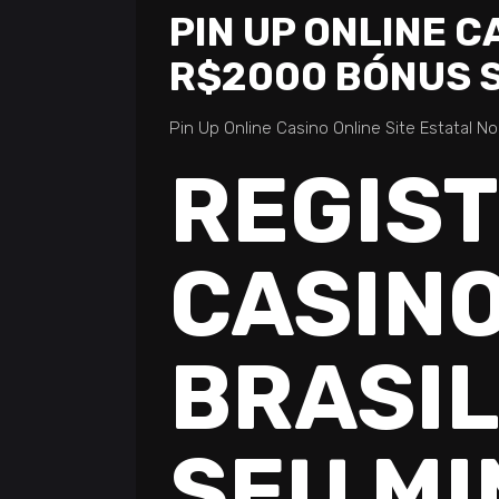
PIN UP ONLINE C
R$2000 BÓNUS 
Pin Up Online Casino Online Site Estatal N
REGIST
CASINO
BRASIL
SEU MI