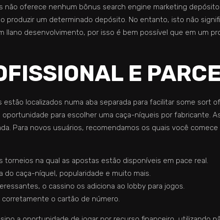
os não oferece nenhum bônus search engine marketing depósito
produzir um determinado depósito. No entanto, isto não significa
 llano desenvolvimento, por isso é bem possível que em um pr
FISSIONAL E PARC
 estão localizados numa aba separada para facilitar some sort 
oportunidade para escolher uma caça-níqueis por fabricante. As
ada. Para novos usuários, recomendamos os quais você comece 
s torneios na qual as apostas estão disponíveis em pace real.
a do caça-níquel, popularidade e muito mais.
teressantes, o cassino os adiciona ao lobby para jogos.
ar corretamente o cartão de número.
ssino a oportunidade de jogar por recurso financeiro, utilizand