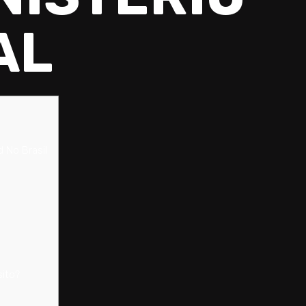
AL
 No Brasil
ito?