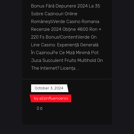
Bonus Fără Depunere 2024 La 35
Sobre Cazinouri Online
RomâneștiVerde Casino Romania
Recenzie 2024 Obține 4800 Ron +
220 Fs Bonus!ContentVerde On
Line Casino: Experiență Generală
În CazinouPe Ce Miză Minimă Pot
Juca Succulent Fruits Multihold On
The Internet? Licența
October 3, 2024
by
a2zinfluencerss
0