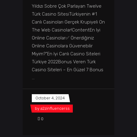
Yıldızı Sobre Çok Parlayan Twelve
Türk Casino SitesiTürkiyenin #1
Canlı Casinoları Gerçek Krupiyeli On
The Web Casinolar!ContentEn Iyi
Online Casinolar✅ Önerdiğiniz
Online Casinolara Güvenebilir
Miyim?"En Iyi Canlı Casino Siteleri
Türkiye 2022Bonus Veren Türk
Casino Siteleri – En Güzel 7 Bonus
October 4, 2024
by
a2zinfluencerss
0