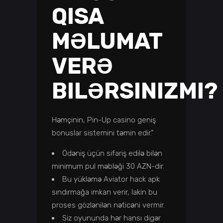
QISA
MƏLUMAT
VERƏ
BILƏRSINIZMI?
Həmçinin, Pin-Up casino geniş
bonuslar sistemini təmin edir.”
Ödəniş üçün sifariş edilə bilən
minimum pul məbləği 30 AZN-dir.
Bu yükləmə Aviator hack apk
sındırmağa imkan verir, lakin bu
proses gözlənilən nəticəni vermir.
Siz oyununda hər hansı digər