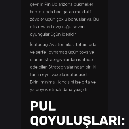
çevrilir. Pin Up arizona bukmeker
kontorunda həqiqətən müxtəlif
zövqlər üçün çoxlu bonuslar va. Bu
ofis reward ovçuluğu sevən
oyunçular üçün idealdır.
İstifadəçi Aviator hilesi tətbiq edə
və sərfəli oynamaq üçün tövsiyə
olunan strategiyalardan istifadə
edə bilər. Strategiyalarından biri iki
tarifin eyni vaxtda istifadəsidir.
Birini minimal, ikincisini isə orta və
ya böyük etmək daha yaxşıdır.
PUL
QOYULUŞLARI: