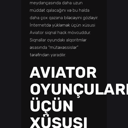
meydançasında daha uzun
müddət qalacağını və bu halda
daha çox qazana biləcəyini gözləyir.
İnternetdə yükləmək üçün xüsusi
Aviator siqnal hack mövcuddur.
Siqnallar oyundakı alqoritmlər
əsasında “mütəxəssislər”
tərəfindən yaradılır.
AVIATOR
OYUNÇULAR
ÜÇÜN
XÜSUSI