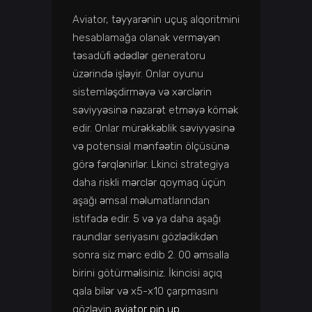
Aviator, təyyarənin uçuş alqoritmini
hesablamağa olanak verməyən
təsadüfi ədədlər generatoru
üzərində işləyir. Onlar oyunu
sistemləşdirməyə və xərclərin
səviyyəsinə nəzarət etməyə kömək
edir. Onlar mürəkkəblik səviyyəsinə
və potensial mənfəətin ölçüsünə
görə fərqlənirlər. Lkinci strategiya
daha riskli mərclər qoymaq üçün
aşağı əmsal məlumatlarından
istifadə edir. 5 və ya daha aşağı
raundlar seriyasını gözlədikdən
sonra siz mərc edib 2. 00 əmsalla
birini götürməlisiniz. İkincisi açıq
qala bilər və x5-x10 çarpmasını
gözləyin
aviator pin up
.