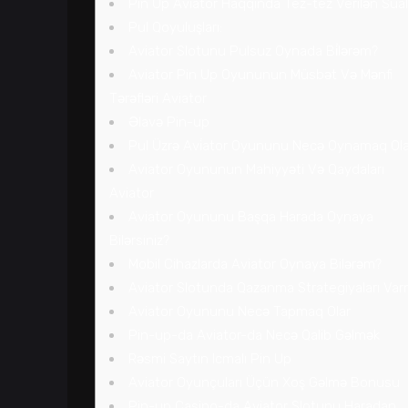
Pin Up Aviator Haqqında Tez-tez Verilən Sual
Pul Qoyuluşları:
Aviator Slotunu Pulsuz Oynada Bi̇lərəm?
Aviator Pin Up Oyununun Müsbət Və Mənfi
Tərəfləri Aviator
Əlavə Pin-up
Pul Üzrə Avi̇ator Oyununu Necə Oynamaq Ola
Aviator Oyununun Mahiyyəti Və Qaydaları
Aviator
Aviator Oyununu Başqa Harada Oynaya
Bilərsiniz?
Mobil Cihazlarda Aviator Oynaya Bilərəm?
Aviator Slotunda Qazanma Strategiyaları Var
Aviator Oyununu Necə Tapmaq Olar
Pin-up-da Aviator-da Necə Qalib Gəlmək
Rəsmi Saytın Icmalı Pin Up
Aviator Oyunçuları Üçün Xoş Gəlmə Bonusu
Pin-up Casino-da Aviator Slotunu Haradan