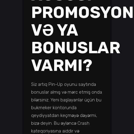
PROMOSYON
VƏ YA
BONUSLAR
VARMI?
Siz artıq Pin-Up oyunu saytında
bonuslar almış və mərc etmiş onda
bilərsiniz. Yeni başlayanlar üçün bu
bukmeker kontorunda
qeydiyyatdan keçməyə dəyərmi,
bizə deyin. Bu əyləncə Crash
kateqoriyasına aiddir və