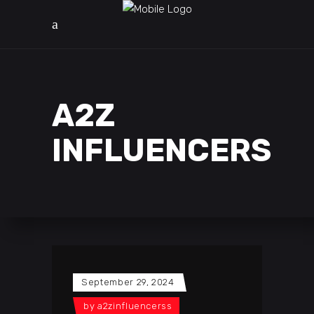
A2Z
INFLUENCERS
September 29, 2024
by
a2zinfluencerss