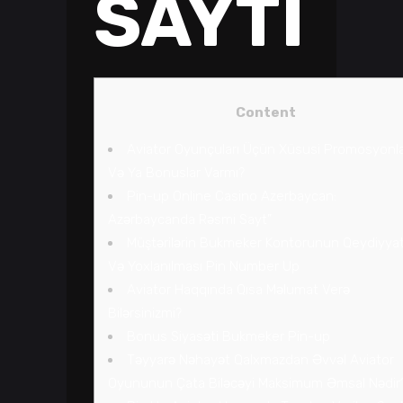
SAYTI
Content
Aviator Oyunçuları Üçün Xüsusi Promosyonl
Və Ya Bonuslar Varmı?
Pin-up Online Casino Azerbaycan:
Azərbaycanda Rəsmi Sayt”
Müştərilərin Bukmeker Kontorunun Qeydiyyat
Və Yoxlanılması Pin Number Up
Aviator Haqqında Qısa Məlumat Verə
Bilərsinizmi?
Bonus Siyasəti Bukmeker Pin-up
Təyyarə Nəhayət Qalxmazdan Əvvəl Aviator
Oyununun Çata Biləcəyi Maksimum Əmsal Nədir