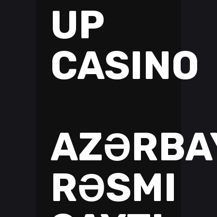
UP
CASINO
AZƏRBA
RƏSMI