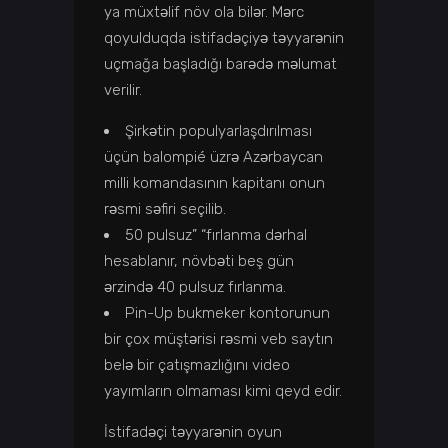
ya müxtəlif növ ola bilər. Mərc
qoyulduqda istifadəçiyə təyyarənin
uçmağa başladığı barədə məlumat
verilir.
Şirkətin populyarlaşdırılması
üçün balompié üzrə Azərbaycan
milli komandasının kapitanı onun
rəsmi səfiri seçilib.
50 pulsuz” “fırlanma dərhal
hesablanır, növbəti beş gün
ərzində 40 pulsuz fırlanma.
Pin-Up bukmeker kontorunun
bir çox müştərisi rəsmi veb saytın
belə bir çatışmazlığını video
yayımların olmaması kimi qeyd edir.
İstifadəçi təyyarənin oyun