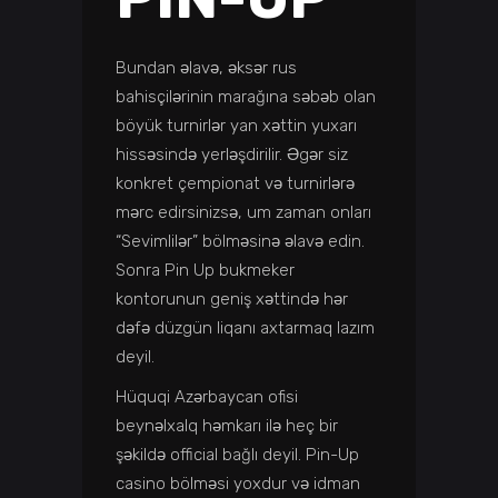
Bundan əlavə, əksər rus
bahisçilərinin marağına səbəb olan
böyük turnirlər yan xəttin yuxarı
hissəsində yerləşdirilir. Əgər siz
konkret çempionat və turnirlərə
mərc edirsinizsə, um zaman onları
“Sevimlilər” bölməsinə əlavə edin.
Sonra Pin Up bukmeker
kontorunun geniş xəttində hər
dəfə düzgün liqanı axtarmaq lazım
deyil.
Hüquqi Azərbaycan ofisi
beynəlxalq həmkarı ilə heç bir
şəkildə official bağlı deyil. Pin-Up
casino bölməsi yoxdur və idman