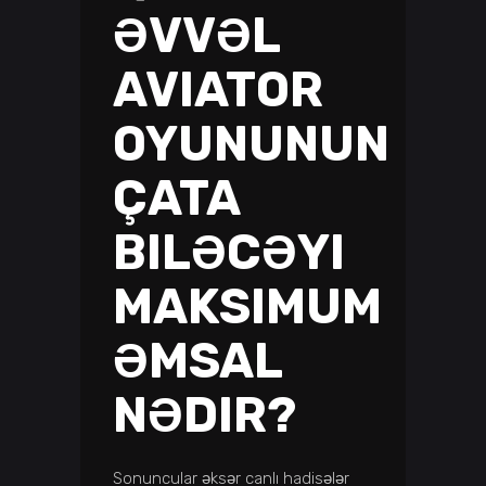
ƏVVƏL
AVIATOR
OYUNUNUN
ÇATA
BILƏCƏYI
MAKSIMUM
ƏMSAL
NƏDIR?
Sonuncular əksər canlı hadisələr