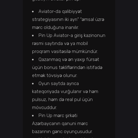
Aviator-da qalibiyyət
strategiyasının iki ayrı” “əmsal üzrə
mərc olduğuna inanılır.
Pin Up Aviator-a giriş kazinonun
rəsmi saytında və ya mobil
proqram vasitəsilə mümkündür.
Qazanmaq və ən yaxşı fürsət
üçün bonus təkliflərindən istifadə
etmək tövsiyə olunur.
Oyun saytda ayrıca
kateqoriyada vurğulanır və həm
pulsuz, həm də real pul üçün
mövcuddur.
Pin Up mərc şirkəti
Azərbaycanın qanuni mərc
bazarının gənc oyunçusudur.