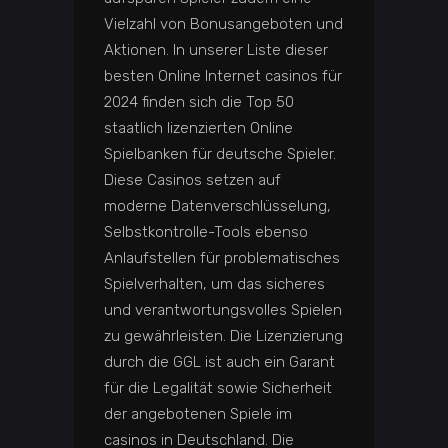
Vielzahl von Bonusangeboten und
Aktionen. In unserer Liste dieser
besten Online Internet casinos für
2024 finden sich die Top 50
staatlich lizenzierten Online
Spielbanken für deutsche Spieler.
Diese Casinos setzen auf
moderne Datenverschlüsselung,
Selbstkontrolle-Tools ebenso
Anlaufstellen für problematisches
Spielverhalten, um das sicheres
und verantwortungsvolles Spielen
zu gewährleisten. Die Lizenzierung
durch die GGL ist auch ein Garant
für die Legalität sowie Sicherheit
der angebotenen Spiele im
casinos in Deutschland. Die