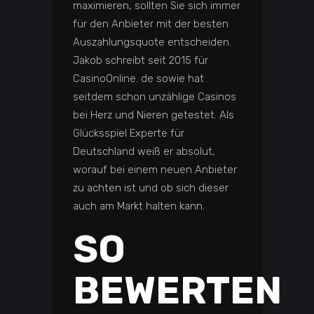
maximieren, sollten Sie sich immer
für den Anbieter mit der besten
Auszahlungsquote entscheiden.
Jakob schreibt seit 2015 für
CasinoOnline. de sowie hat
seitdem schon unzählige Casinos
bei Herz und Nieren getestet. Als
Glücksspiel Experte für
Deutschland weiß er absolut,
worauf bei einem neuen Anbieter
zu achten ist und ob sich dieser
auch am Markt halten kann.
SO
BEWERTEN