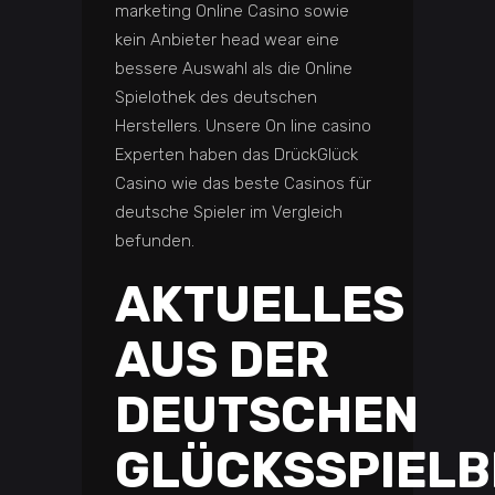
marketing Online Casino sowie
kein Anbieter head wear eine
bessere Auswahl als die Online
Spielothek des deutschen
Herstellers. Unsere On line casino
Experten haben das DrückGlück
Casino wie das beste Casinos für
deutsche Spieler im Vergleich
befunden.
AKTUELLES
AUS DER
DEUTSCHEN
GLÜCKSSPIEL