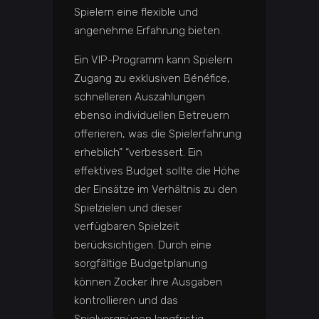
Spielern eine flexible und
angenehme Erfahrung bieten.
Ein VIP-Programm kann Spielern
Zugang zu exklusiven Bénéfice,
schnelleren Auszahlungen
ebenso individuellen Betreuern
offerieren, was die Spielerfahrung
erheblich” “verbessert. Ein
effektives Budget sollte die Höhe
der Einsätze im Verhältnis zu den
Spielzielen und dieser
verfügbaren Spielzeit
berücksichtigen. Durch eine
sorgfältige Budgetplanung
können Zocker ihre Ausgaben
kontrollieren und das