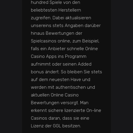
hundred Spiele von den
beliebtesten Herstellern
zugreifen. Dabei aktualisieren
unsereins stets Angaben darüber
hinaus Bewertungen der
Spielcasinos online, zum Beispiel,
falls ein Anbieter schnelle Online
Casino Apps ins Programm
aufnimmt oder seinen Added
bonus ändert. So bleiben Sie stets
auf dem neuesten Have und
werden mit authentischen und
aktuellen Online Casino
Bewertungen versorgt. Man
erkennt sichere lizenzierte On-line
Casinos daran, dass sie eine
Lizenz der GGL besitzen.