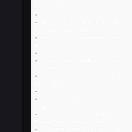
Throughout Deutschland?
Häufig Gestellte Fragen
Wir” “Sind Immer Wieder Dein Transparentes
Line Casino Vergleichsportal
Wie Wir Deutsche Online Internet Casinos
Bewerten
Ricky Casino
Die Online- Glücksspielbestimmungen In
Deutschland
Welche Eu-lizenzen Sind Außerhalb Von
Deutschland Zulässig?
Beliebte Spiele
Wie Funktioniert Dieser Online Casino
Vergleich?
Live Casino Spiele: Online Roulette Und
Blackjack Internet Marketing Fokus
Zahlungsmethoden In Deutschen Online