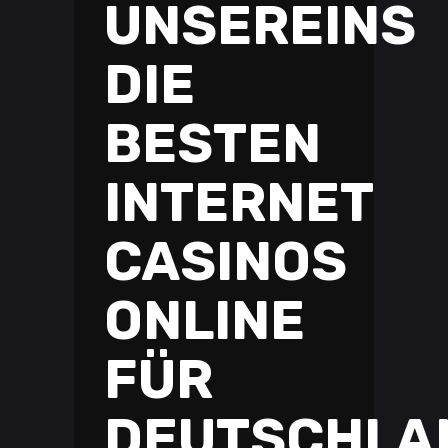
UNSEREINS
DIE
BESTEN
INTERNET
CASINOS
ONLINE
FÜR
DEUTSCHLA