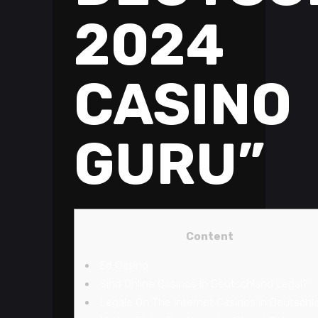
2024
CASINO
GURU”
Content
Ed Casino
Sind Online Casinos In Deutschland Legal?
Legale On The Internet Casinos In Deutschl