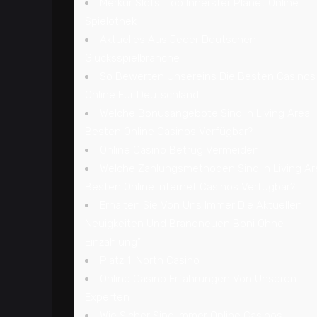
Merkur Slots: Top Innerster Planet Online
Spielothek
Aktuelles Aus Jeder Deutschen
Glücksspielbranche
So Bewerten Unsereins Die Besten Casinos
Online Für Deutschland
Welche Bonusangebote Sind In Living Area
Besten Online Casinos Verfügbar?
Online Casino Betrug Vermeiden
Welche Zahlungsmethoden Sind In Living Ar
Besten Online Internet Casinos Verfügbar?
Erhalten Sie Von Uns Immer Die Aktuellen
Neuigkeiten Und Brandneuen Boni Ohne
Einzahlung”
Platz 1: North Casino
Online Casino Erfahrungen Von Unseren
Experten
Wie Sicher Sind Immer Online Casinos