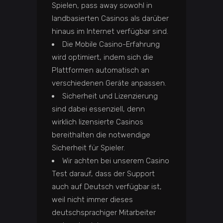
Spielen, pass away sowohl in
landbasierten Casinos als darüber
hinaus im Internet verfügbar sind.
Die Mobile Casino-Erfahrung
wird optimiert, indem sich die
Plattformen automatisch an
verschiedenen Geräte anpassen.
Sicherheit und Lizenzierung
sind dabei essenziell, denn
wirklich lizensierte Casinos
bereithalten die notwendige
Sicherheit für Spieler.
Wir achten bei unserem Casino
Test darauf, dass der Support
auch auf Deutsch verfügbar ist,
weil nicht immer dieses
deutschsprachiger Mitarbeiter