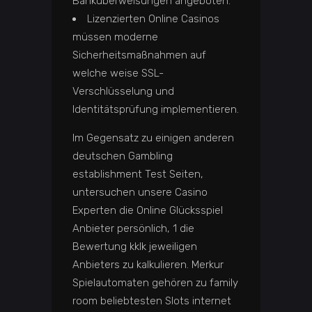
Banküberweisungen angeboten.
Lizenzierten Online Casinos
müssen moderne
Sicherheitsmaßnahmen auf
welche weise SSL-
Verschlüsselung und
Identitätsprüfung implementieren.
Im Gegensatz zu einigen anderen
deutschen Gambling
establishment Test Seiten,
untersuchen unsere Casino
Experten die Online Glücksspiel
Anbieter persönlich, 1 die
Bewertung kklk jeweiligen
Anbieters zu kalkulieren. Merkur
Spielautomaten gehören zu family
room beliebtesten Slots internet