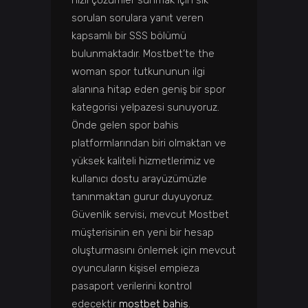
hızlı çözümler sunmak için sık
sorulan sorulara yanıt veren
kapsamlı bir SSS bölümü
bulunmaktadır. Mostbet’te the
woman spor tutkununun ilgi
alanına hitap eden geniş bir spor
kategorisi yelpazesi sunuyoruz.
Önde gelen spor bahis
platformlarından biri olmaktan ve
yüksek kaliteli hizmetlerimiz ve
kullanıcı dostu arayüzümüzle
tanınmaktan gurur duyuyoruz.
Güvenlik servisi, mevcut Mostbet
müşterisinin en yeni bir hesap
oluşturmasını önlemek için mevcut
oyuncuların kişisel empieza
pasaport verilerini kontrol
edecektir
mostbet bahis
.