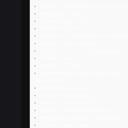
Caner V – “cazip Bonuslar Ve Promosyonlar”
Mostbet Bahis Sitesi
Mostbet Bahisçi Avantajları
Kumarhane Oyunları
Kişisel Oyuncu Hesabı Işlevlerine Genel Bakış
Mostbet’in Başlıca Avantajları
Mostbet’te Promosyon Kodlarını Kullanma
“mostbet Türkiye
Mostbet Oyun Türleri
Mostbet’te Kriket Maçlarının Canlı Yayınlarını
Izleyebilir Miyim?
Mostbet’e Nasıl Giriş Yapılır?
Mostbet’te Pasta Oyunları
Mostbet Türkiye’de Yasal Mı?
Mostbet’in Resmi Web Sitesinde Kayıt
Mostbet Bahis Şirketinin Iyi Ve Kötü Tarafları
Mostbet’in Dezavantajları