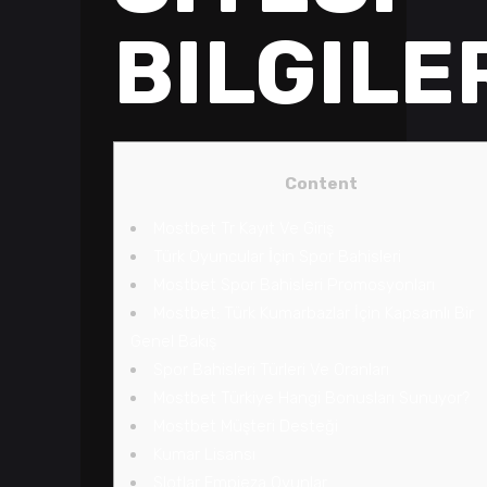
BILGILE
Content
Mostbet Tr Kayıt Ve Giriş
Türk Oyuncular İçin Spor Bahisleri
Mostbet Spor Bahisleri Promosyonları
Mostbet: Türk Kumarbazlar İçin Kapsamlı Bir
Genel Bakış
Spor Bahisleri Türleri Ve Oranları
Mostbet Türkiye Hangi Bonusları Sunuyor?
Mostbet Müşteri Desteği
Kumar Lisansı
Slotlar Empieza Oyunlar