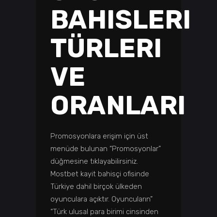
BAHISLERI
TÜRLERI
VE
ORANLARI
Promosyonlara erişim için üst
menüde bulunan “Promosyonlar”
düğmesine tıklayabilirsiniz.
Mostbet kayit bahisçi ofisinde
Türkiye dahil birçok ülkeden
oyunculara açıktır. Oyuncuların”
“Türk ulusal para birimi cinsinden