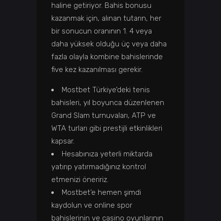
haline getiriyor. Bahis bonusu
kazanmak için, alınan tutarın, her
bir sonucun oranının 1. 4 veya
daha yüksek olduğu üç veya daha
fazla olayla kombine bahislerinde
five kez kazanılması gerekir.
Mostbet Türkiye’deki tenis
bahisleri, yıl boyunca düzenlenen
Grand Slam turnuvaları, ATP ve
WTA turları gibi prestijli etkinlikleri
kapsar.
Hesabınıza yeterli miktarda
yatırıp yatırmadığınız kontrol
etmenizi öneririz.
Mostbet’e hemen şimdi
kaydolun ve online spor
bahislerinin ve casino oyunlarının