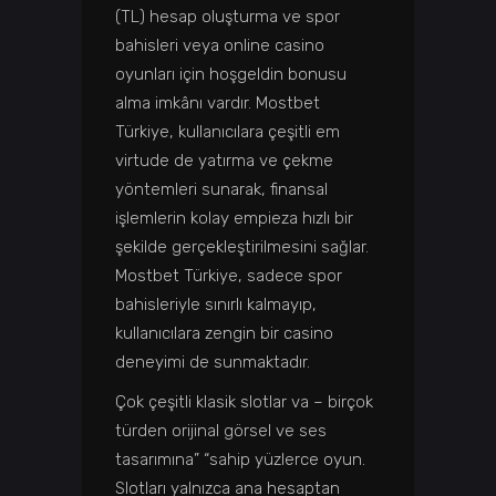
(TL) hesap oluşturma ve spor
bahisleri veya online casino
oyunları için hoşgeldin bonusu
alma imkânı vardır. Mostbet
Türkiye, kullanıcılara çeşitli em
virtude de yatırma ve çekme
yöntemleri sunarak, finansal
işlemlerin kolay empieza hızlı bir
şekilde gerçekleştirilmesini sağlar.
Mostbet Türkiye, sadece spor
bahisleriyle sınırlı kalmayıp,
kullanıcılara zengin bir casino
deneyimi de sunmaktadır.
Çok çeşitli klasik slotlar va – birçok
türden orijinal görsel ve ses
tasarımına” “sahip yüzlerce oyun.
Slotları yalnızca ana hesaptan