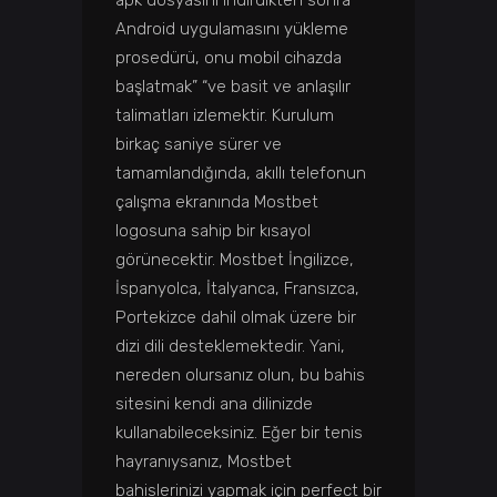
apk dosyasını indirdikten sonra
Android uygulamasını yükleme
prosedürü, onu mobil cihazda
başlatmak” “ve basit ve anlaşılır
talimatları izlemektir. Kurulum
birkaç saniye sürer ve
tamamlandığında, akıllı telefonun
çalışma ekranında Mostbet
logosuna sahip bir kısayol
görünecektir. Mostbet İngilizce,
İspanyolca, İtalyanca, Fransızca,
Portekizce dahil olmak üzere bir
dizi dili desteklemektedir. Yani,
nereden olursanız olun, bu bahis
sitesini kendi ana dilinizde
kullanabileceksiniz. Eğer bir tenis
hayranıysanız, Mostbet
bahislerinizi yapmak için perfect bir