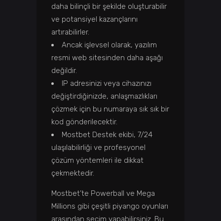
daha bilinçli bir şekilde oluşturabilir
ve potansiyel kazançlarını
artırabilirler.
Ancak işlevsel olarak, yazılım
resmi web sitesinden daha aşağı
değildir.
IP adresinizi veya cihazınızı
değiştirdiğinizde, anlaşmazlıkları
çözmek için bu numaraya sık sık bir
kod gönderilecektir.
Mostbet Destek ekibi, 7/24
ulaşılabilirliği ve profesyonel
çözüm yöntemleri ile dikkat
çekmektedir.
Mostbet’te Powerball ve Mega
Millions gibi çeşitli piyango oyunları
arasından seçim yapabilirsiniz. Bu