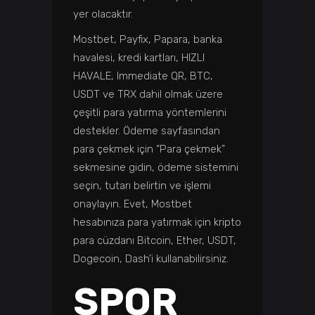
yer olacaktır.
Mostbet, Payfix, Papara, banka
havalesi, kredi kartları, HIZLI
HAVALE, Immediate QR, BTC,
USDT ve TRX dahil olmak üzere
çeşitli para yatırma yöntemlerini
destekler. Ödeme sayfasından
para çekmek için “Para çekmek”
sekmesine gidin, ödeme sistemini
seçin, tutarı belirtin ve işlemi
onaylayın. Evet, Mostbet
hesabınıza para yatırmak için kripto
para cüzdanı Bitcoin, Ether, USDT,
Dogecoin, Dash’i kullanabilirsiniz.
SPOR