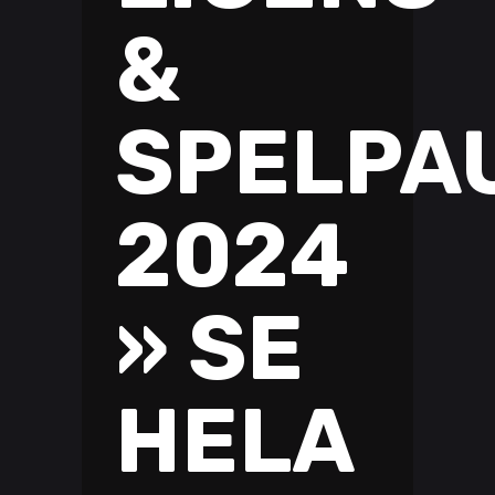
&
SPELPA
2024
» SE
HELA