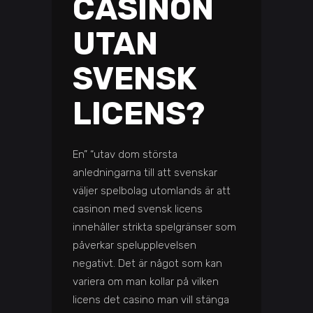
CASINON
UTAN
SVENSK
LICENS?
En” “utav dom största
anledningarna till att svenskar
väljer spelbolag utomlands är att
casinon med svensk licens
innehåller strikta spelgränser som
påverkar spelupplevelsen
negativt. Det är något som kan
variera om man kollar på vilken
licens det casino man vill stänga