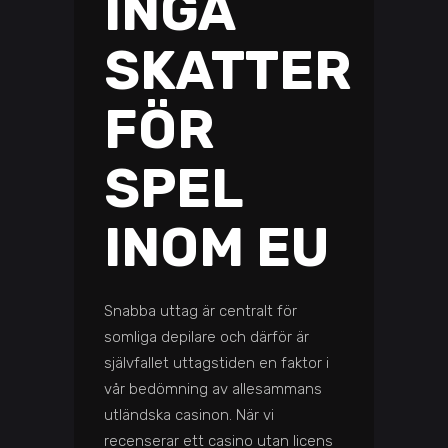
INGA
SKATTER
FÖR
SPEL
INOM EU
Snabba uttag är centralt för
somliga depilare och därför är
självfallet uttagstiden en faktor i
vår bedömning av allesammans
utländska casinon. När vi
recenserar ett casino utan licens