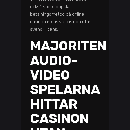
också sobre populär
betalningsmetod på online
casinon inklusive casinon utan
svensk licens.
MAJORITEN
AUDIO-
VIDEO
SPELARNA
HITTAR
CASINON