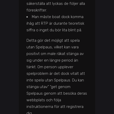
säkerställa att lyckas de följer alla
föreskrifter.
Man måste boat dock komma
ihåg att RTP är durante teoretisk
siffra o inget du bör lita blint på.
Detta gör det möjligt att spela
utan Spelpaus, vilket kan vara
positivt om male råkat stänga av
sig under en längre period än
tänkt. Om person upplever
spelproblem är det dock vitalt att
inte spela utan Spelpaus. Du kan
stänga utav” “get genom
Spelpaus genom att besöka deras
webbplats och följa
instruktionerna för att registrera
dig.