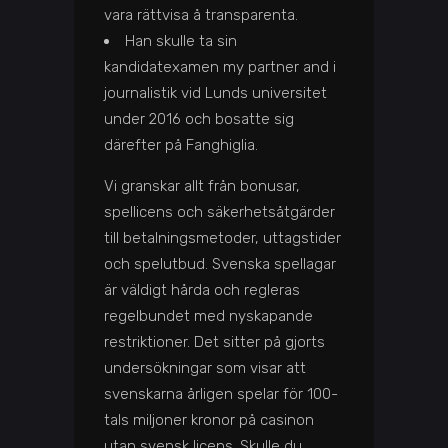
vara rättvisa å transparenta.
Han skulle ta sin
kandidatexamen my partner and i
journalistik vid Lunds universitet
under 2016 och bosatte sig
därefter på Fanghiglia.
Vi granskar allt från bonusar,
spellicens och säkerhetsåtgärder
till betalningsmetoder, uttagstider
och spelutbud. Svenska spellagar
är väldigt hårda och regleras
regelbundet med nyskapande
restriktioner. Det sitter på gjorts
undersökningar som visar att
svenskarna årligen spelar för 100-
tals miljoner kronor på casinon
utan svensk licens. Skulle du