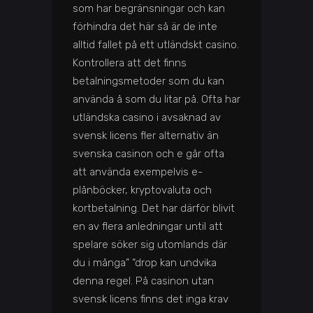
som har begränsningar och kan
förhindra det här så är de inte
alltid fallet på ett utländskt casino.
Kontrollera att det finns
betalningsmetoder som du kan
använda å som du litar på. Ofta har
utländska casino i avsaknad av
svensk licens fler alternativ än
svenska casinon och e går ofta
att använda exempelvis e-
plånböcker, kryptovaluta och
kortbetalning. Det har därför blivit
en av flera anledningar until att
spelare söker sig utomlands där
du i många” “drop kan undvika
denna regel. På casinon utan
svensk licens finns det inga krav