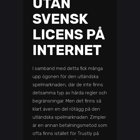
UTAN
SVENSK
LICENS PÅ
INTERNET
I samband med detta fick många
upp ögonen för den utländska
spelmarknaden, där de inte finns
detsamma typ av hårda regler och
begränsningar. Men det finns så
klart även en del rötägg på den
utländska spelmarknaden. Zimpler
är en annan betalningsmetod som
ofta finns istället för Trustly på