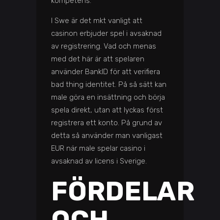
kompetens.
I Swe är det mkt vanligt att
casinon erbjuder spel i avsaknad
av registrering. Vad och menas
med det här är att spelaren
använder BankID för att verifiera
bad thing identitet. På så sätt kan
male göra en insättning och börja
spela direkt, utan att lyckas först
registrera ett konto. På grund av
detta så använder man vanligast
EUR när male spelar casino i
avsaknad av licens i Sverige.
FÖRDELAR