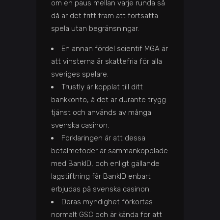
om en paus mellan varje runda så
då är det fritt fram att fortsätta
spela utan begränsningar.
En annan fördel scientif MGA är
att vinsterna är skattefria för alla
sveriges spelare.
Trustly är kopplat till ditt
bankkonto, å det är durante trygg
tjänst och används av många
svenska casinon.
Förklaringen är att dessa
betalmetoder är sammankopplade
med BankID, och enligt gällande
lagstiftning får BankID enbart
erbjudas på svenska casinon.
Deras myndighet förkortas
normalt GSC och är kända för att