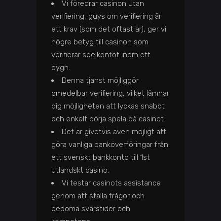
Vi föredrar casinon utan
verifiering, guys om verifiering är
ett krav (som det oftast är), ger vi
högre betyg till casinon som
verifierar spelkontot inom ett
dygn.
Denna tjänst möjliggör
omedelbar verifiering, vilket lämnar
dig möjligheten att lyckas snabbt
och enkelt börja spela på casinot.
Det är givetvis även möjligt att
göra vanliga banköverföringar från
ett svenskt bankkonto till 1st
utländskt casino.
Vi testar casinots assistance
genom att ställa frågor och
bedöma svarstider och