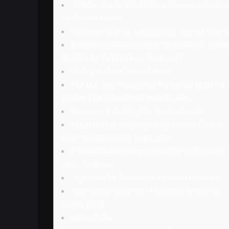
Jämförelse Av Bäst Online Casinon I Avsak
Av Svensk Licens
Så Spelar Du Hos Casino Utan Svensk Licen
Kan Man Spela På Casino Utan Svensk Licen
Om Guy Är Spärrad Hos Spelpaus?
Är Pay N Play Casino Säkra?
Hur Du” “går Tillväga För Att Betala Skatt På
Vinster Från Casinon Utanför Eu/ees
Resurser / Verktyg För Spelberoende
Uppdatering Av Listan Varje Månad: Casino
Utan Svensk Licens, Sept 2024
Fördelar Med Casinon Utan Licens 6 Casino
Utan Spelpaus
Välkomna Till Casinosutansvensklicens Se
Bäst Online Casinon I Avsaknad Av Svensk
Licens 2024
Uttagstider