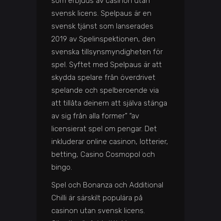
som erbjuds av casinon utan
svensk licens. Spelpaus är en
svensk tjänst som lanserades
2019 av Spelinspektionen, den
svenska tillsynsmyndigheten för
spel. Syftet med Spelpaus är att
skydda spelare från överdrivet
spelande och spelberoende via
att tillåta deinem att själva stänga
av sig från alla former” “av
licensierat spel om pengar. Det
inkluderar online casinon, lotterier,
betting, Casino Cosmopol och
bingo.
Spel och Bonanza och Additional
Chilli är särskilt populära på
casinon utan svensk licens.