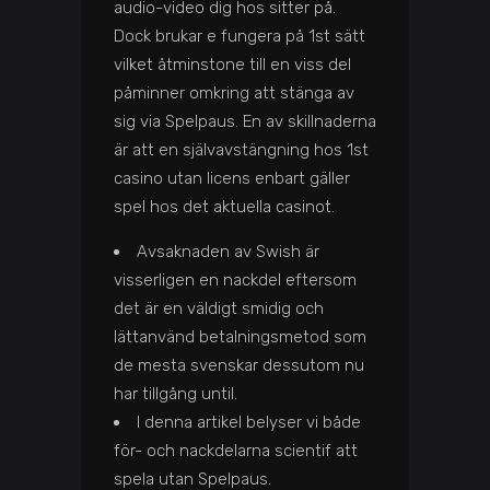
audio-video dig hos sitter på.
Dock brukar e fungera på 1st sätt
vilket åtminstone till en viss del
påminner omkring att stänga av
sig via Spelpaus. En av skillnaderna
är att en självavstängning hos 1st
casino utan licens enbart gäller
spel hos det aktuella casinot.
Avsaknaden av Swish är
visserligen en nackdel eftersom
det är en väldigt smidig och
lättanvänd betalningsmetod som
de mesta svenskar dessutom nu
har tillgång until.
I denna artikel belyser vi både
för- och nackdelarna scientif att
spela utan Spelpaus.