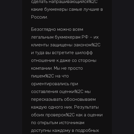
сделать напрашивающийся%2C
какие букмекеры самые лучшие в
России.
Безоглядно можно всем
легальным букмекерам РФ – их
клиенты защищены законом%2C
и туда вы встретите шилофф
отношение к даже со стороны
компании. Мы не просто
пишем%2C на что
ориентировались при
составления оценки%2C мы
пересказывать обосновываем
каждую одного них. Результаты
обоих проверок%2C как а оценки
по открытым источникам
доступны каждому в подробных