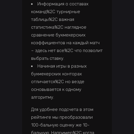
Информация о составах
команд%2C турнирные
таблицы%2C важная
статистика%2C наглядное
сравнение букмекерских
коэффициентов на каждый матч
– здесь нет все%2C что позволит
выбрать ставку.
Начиная игры в разных
букмекерских конторах
отличается%2C но везде
основывается к одному
алгоритму.
Для удобнее подсчета в этом
рейтинге мы преобразовали
100-бальную оценку же 10-
бальную. Например%2C когда