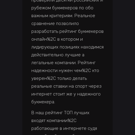
проверили десятки российских и
рубежом букмекеров по обо
важным критериям. Реальное
сравнение позволило
разработать рейтинг букмекеров
онлайн%2C в котором и
лидирующих позициях находимся
действительно лучшие а
легальные компании. Рейтинг
надежности нужен чем%2C кто
уверен%2C только делать
реальные ставки на спорт через
интернет стоит же у надежного
букмекера.
В наш рейтинг ТОП лучших
входят компании%2C
работающие в интернете судя