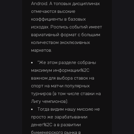
Android. А топовых дисциплинах
отмечаются высокие
коэффициенты в базовых
исходах. Роспись событий имеет
вариативный формат с большим
количеством эксклюзивных
маркетов.
“Же этом разделе собраны
максимум информации%2C
важном для выбора ставок на
спорт на матчи популярных
турниров (в том числе ставки на
Лигу чемпионов).
Тогда видим нашу миссию не
просто же зарабатывании
денег%2C а в развитии
букмекерского рынка в