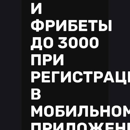
И
ФРИБЕТЫ
ДО 3000
ПРИ
РЕГИСТРАЦ
В
МОБИЛЬНО
ПРИЛОЖЕН