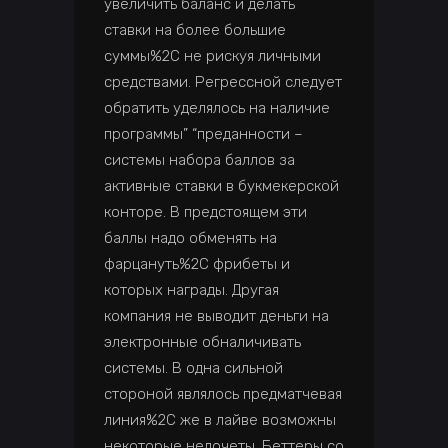
увеличить баланс и делать
ставки на более большие
суммы%2C не рискуя личными
средствами. Регрессной следует
обратить уделялось на наличие
программы” “преданности –
системы набора баллов за
активные ставки в букмекерской
конторе. В предстоящем эти
баллы надо обменять на
фарцануть%2C фрибеты и
которых награды. Другая
компания не выводит деньги на
электронные обналичивать
системы. В одна сильной
стороной являлось предматчевая
линия%2C же в лайве возможны
некоторые недочеты. Беттеры со