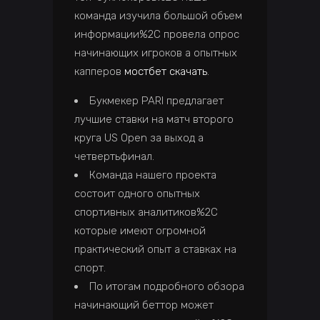
команда изучила большой объем
информации%2C провела опрос
начинающих игроков а опытных
капперов
мостбет скачать
.
Букмекер PARI предлагает
лучшие ставки на матч второго
круга US Open за выход а
четвертьфинал.
Команда нашего проекта
состоит одного опытных
спортивных аналитиков%2C
которые имеют огромной
практический опыт а ставках на
спорт.
По итогам подробного обзора
начинающий беттор может