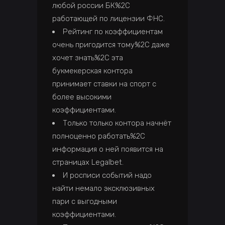
любой россии БК%2C
работающей по лицензии ФНС.
Рейтинг по коэффициентам
очень пригодится тому%2C даже
хочет знать%2C эта
букмекерская контора
принимает ставки на спорт с
более высокими
коэффициентами.
Только только контора начнёт
полноценно работать%2C
информация о ней появится на
страницах Legalbet.
И росписи событий надо
найти немало эксклюзивных
пари с выгодными
коэффициентами.