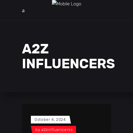
A2Z
INFLUENCERS
October 4, 2024
by
a2zinfluencerss