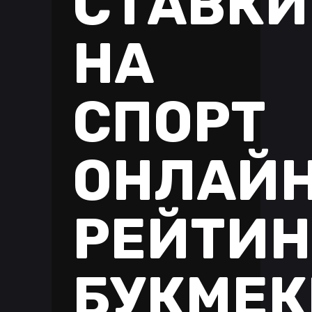
СТАВКИ
НА
СПОРТ
ОНЛАЙ
РЕЙТИН
БУКМЕК