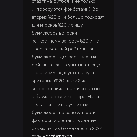
ставят на футбол и не только
интересуются фрибетами). Во-
вторых%2C они больше подходят
для игроков%2C их ищут
букмекеров вопреки
конкретному запросу%2C и не
просто сводный рейтинг топ
букмекеров. Для составления
рейтинга важно учитывать еще
независимых друг ото друга
критериев%2C всякий из
которых влияет на качество игры
в букмекерской конторе. Наша
цель — выявить лучших из
букмекеров по совокупности
факторов и составить рейтинг
самых луших букмекеров в 2024
году
мостбет вход
.