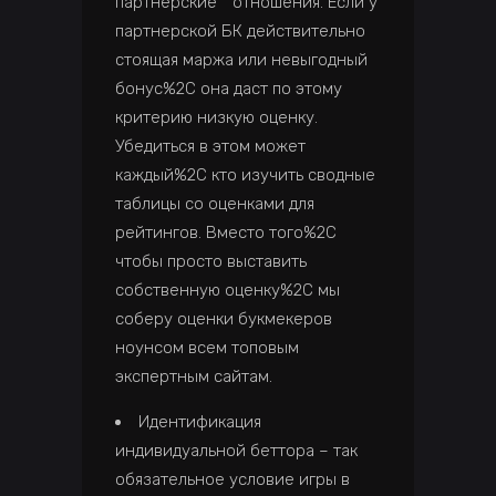
партнерские” “отношения. Если у
партнерской БК действительно
стоящая маржа или невыгодный
бонус%2C она даст по этому
критерию низкую оценку.
Убедиться в этом может
каждый%2C кто изучить сводные
таблицы со оценками для
рейтингов. Вместо того%2C
чтобы просто выставить
собственную оценку%2C мы
соберу оценки букмекеров
ноунсом всем топовым
экспертным сайтам.
Идентификация
индивидуальной беттора – так
обязательное условие игры в