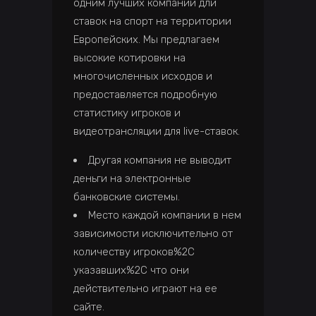
одним лучших компаний дли
ставок на спорт на территории
Европейских. Мы предлагаем
высокие котировки на
многочисленных исходов и
предоставляется подробную
статистику игроков и
видеотрансляции для live-ставок.
Другая компания не выводит
деньги на электронные
банковские системы.
Место каждой компании в нем
зависимости исключительно от
количеству игроков%2C
указавших%2C что они
действительно играют на ее
сайте.