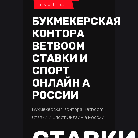
mostbet russia
БУКМЕКЕРСКАЯ
КОНТОРА
BETBOOM
СТАВКИ И
СПОРТ
ОНЛАЙН А
РОССИИ
Букмекерская Контора Betboom
Ставки и Спорт Онлайн а России!